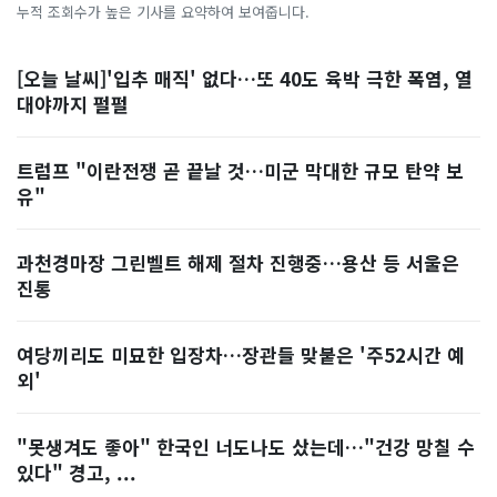
누적 조회수가 높은 기사를 요약하여 보여줍니다.
[오늘 날씨]'입추 매직' 없다…또 40도 육박 극한 폭염, 열
대야까지 펄펄
트럼프 "이란전쟁 곧 끝날 것…미군 막대한 규모 탄약 보
유"
과천경마장 그린벨트 해제 절차 진행중…용산 등 서울은
진통
여당끼리도 미묘한 입장차…장관들 맞붙은 '주52시간 예
외'
"못생겨도 좋아" 한국인 너도나도 샀는데…"건강 망칠 수
있다" 경고, ...