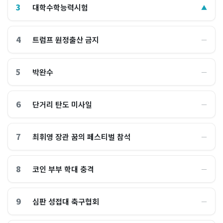
3
대학수학능력시험
▲
4
트럼프 원정출산 금지
―
5
박완수
―
6
단거리 탄도 미사일
―
7
최휘영 장관 꿈의 페스티벌 참석
―
8
코인 부부 학대 충격
―
9
심판 성접대 축구협회
―